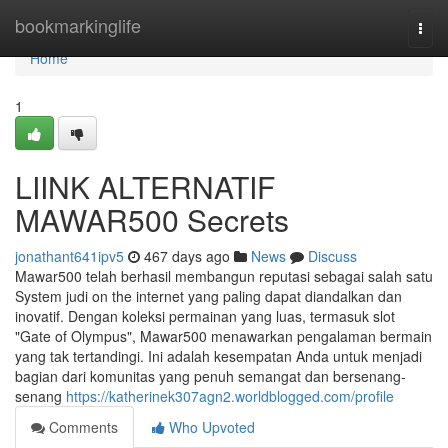
Home
bookmarkinglife
Togg
navi
Home
1
LIINK ALTERNATIF
MAWAR500 Secrets
jonathant641ipv5
467 days ago
News
Discuss
Mawar500 telah berhasil membangun reputasi sebagai salah satu
System judi on the internet yang paling dapat diandalkan dan
inovatif. Dengan koleksi permainan yang luas, termasuk slot
"Gate of Olympus", Mawar500 menawarkan pengalaman bermain
yang tak tertandingi. Ini adalah kesempatan Anda untuk menjadi
bagian dari komunitas yang penuh semangat dan bersenang-
senang
https://katherinek307agn2.worldblogged.com/profile
Comments
Who Upvoted