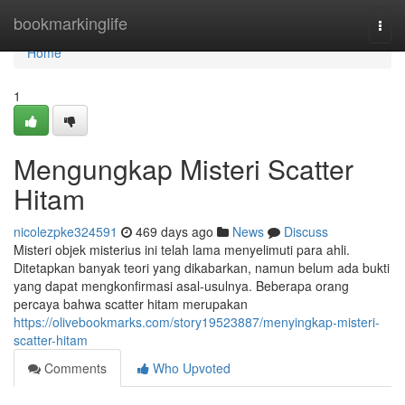
Home
bookmarkinglife
Togg
navi
Home
1
Mengungkap Misteri Scatter
Hitam
nicolezpke324591
469 days ago
News
Discuss
Misteri objek misterius ini telah lama menyelimuti para ahli.
Ditetapkan banyak teori yang dikabarkan, namun belum ada bukti
yang dapat mengkonfirmasi asal-usulnya. Beberapa orang
percaya bahwa scatter hitam merupakan
https://olivebookmarks.com/story19523887/menyingkap-misteri-
scatter-hitam
Comments
Who Upvoted