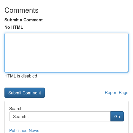
Comments
Submit a Comment
No HTML
HTML is disabled
Report Page
Search
Go
Published News