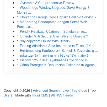
1
Ovruxtali: A Comprehensive Review
1
Woodbridge Window Upgrade: Save Energy &
Money ...
1
Cheyenne Garage Door Repair: Reliable Service Y...
1
Mendorong Pendapatan dengan Servis Web
Penjuala...
1
Pendik Refakatçi Çözümleri: Sunulanlar ve...
1
OmegleTV: A Secure Alternative to Omegle ?
1
Buy copyright Online With Bitcoin
1
Finding Affordable Auto Insurance in Tulsa, OK
1
Entrümpelung Kaufbeuren: Schnell & Zuverlässig ...
1
สล็อตออนไลน์ เล่นง่าย การใช้ยุทธวิธีการเดินเงิน...
1
Discover Your Best Ayahuasca Experience in ...
1
Cómo Proteger la Reputación Online de tu Agenci...
Copyright © 2026 |
Advanced Search
|
Live
|
Tag Cloud
|
Top
Users
| Made with
Kliqqi CMS
|
All RSS Feeds