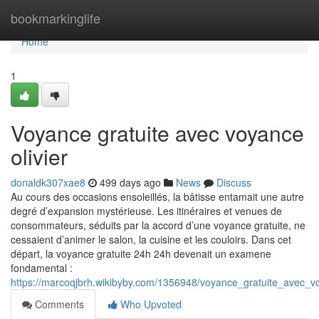
Home
bookmarkinglife
Home
1
Voyance gratuite avec voyance
olivier
donaldk307xae8
499 days ago
News
Discuss
Au cours des occasions ensoleillés, la bâtisse entamait une autre
degré d’expansion mystérieuse. Les itinéraires et venues de
consommateurs, séduits par la accord d’une voyance gratuite, ne
cessaient d’animer le salon, la cuisine et les couloirs. Dans cet
départ, la voyance gratuite 24h 24h devenait un examene
fondamental :
https://marcoqjbrh.wikibyby.com/1356948/voyance_gratuite_avec_vo
Comments
Who Upvoted