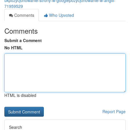
ukpozycjonowanie-strony-w-googlepozycjonowanie-w-anglii-
71959529
Comments
Who Upvoted
Comments
Submit a Comment
No HTML
HTML is disabled
Report Page
Search