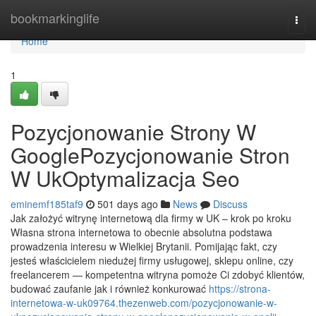
Home
bookmarkinglife
Togg
navi
Home
1
Pozycjonowanie Strony W
GooglePozycjonowanie Stron
W UkOptymalizacja Seo
eminemf185taf9
501 days ago
News
Discuss
Jak założyć witrynę internetową dla firmy w UK – krok po kroku
Własna strona internetowa to obecnie absolutna podstawa
prowadzenia interesu w Wielkiej Brytanii. Pomijając fakt, czy
jesteś właścicielem niedużej firmy usługowej, sklepu online, czy
freelancerem — kompetentna witryna pomoże Ci zdobyć klientów,
budować zaufanie jak i również konkurować
https://strona-
internetowa-w-uk09764.thezenweb.com/pozycjonowanie-w-