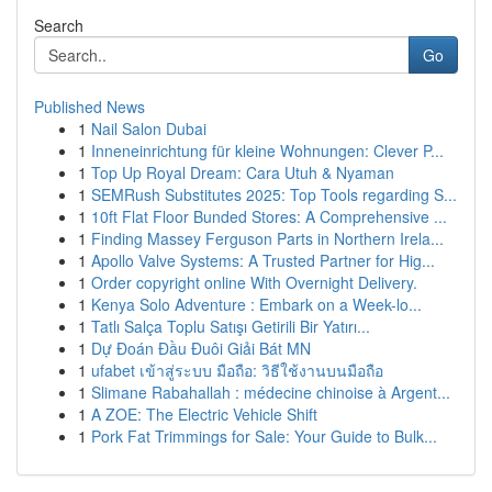
Search
Go
Published News
1
Nail Salon Dubai
1
Inneneinrichtung für kleine Wohnungen: Clever P...
1
Top Up Royal Dream: Cara Utuh & Nyaman
1
SEMRush Substitutes 2025: Top Tools regarding S...
1
10ft Flat Floor Bunded Stores: A Comprehensive ...
1
Finding Massey Ferguson Parts in Northern Irela...
1
Apollo Valve Systems: A Trusted Partner for Hig...
1
Order copyright online With Overnight Delivery.
1
Kenya Solo Adventure : Embark on a Week-lo...
1
Tatlı Salça Toplu Satışı Getirili Bir Yatırı...
1
Dự Đoán Đầu Đuôi Giải Bát MN
1
ufabet เข้าสู่ระบบ มือถือ: วิธีใช้งานบนมือถือ
1
Slimane Rabahallah : médecine chinoise à Argent...
1
A ZOE: The Electric Vehicle Shift
1
Pork Fat Trimmings for Sale: Your Guide to Bulk...