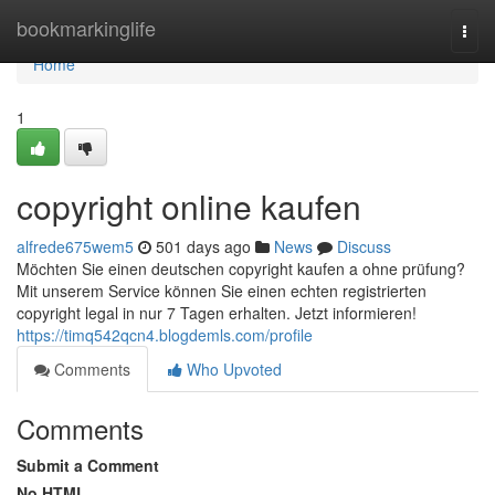
Home
bookmarkinglife
Togg
navi
Home
1
copyright online kaufen
alfrede675wem5
501 days ago
News
Discuss
Möchten Sie einen deutschen copyright kaufen a ohne prüfung?
Mit unserem Service können Sie einen echten registrierten
copyright legal in nur 7 Tagen erhalten. Jetzt informieren!
https://timq542qcn4.blogdemls.com/profile
Comments
Who Upvoted
Comments
Submit a Comment
No HTML