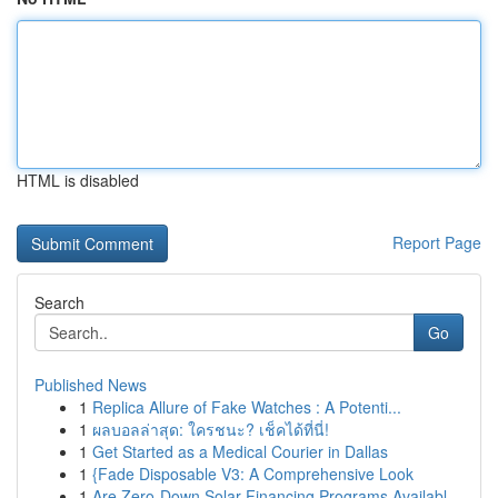
HTML is disabled
Report Page
Search
Go
Published News
1
Replica Allure of Fake Watches : A Potenti...
1
ผลบอลล่าสุด: ใครชนะ? เช็คได้ที่นี่!
1
Get Started as a Medical Courier in Dallas
1
{Fade Disposable V3: A Comprehensive Look
1
Are Zero-Down Solar Financing Programs Availabl...