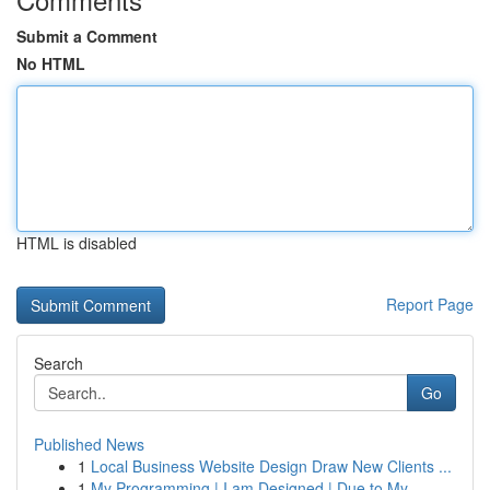
Submit a Comment
No HTML
HTML is disabled
Report Page
Search
Go
Published News
1
Local Business Website Design Draw New Clients ...
1
My Programming | I am Designed | Due to My