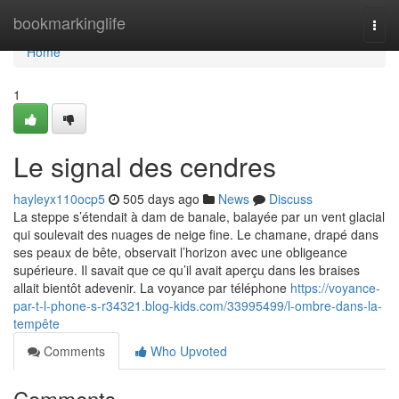
Home
bookmarkinglife
Togg
navi
Home
1
Le signal des cendres
hayleyx110ocp5
505 days ago
News
Discuss
La steppe s’étendait à dam de banale, balayée par un vent glacial
qui soulevait des nuages de neige fine. Le chamane, drapé dans
ses peaux de bête, observait l’horizon avec une obligeance
supérieure. Il savait que ce qu’il avait aperçu dans les braises
allait bientôt adevenir. La voyance par téléphone
https://voyance-
par-t-l-phone-s-r34321.blog-kids.com/33995499/l-ombre-dans-la-
tempête
Comments
Who Upvoted
Comments