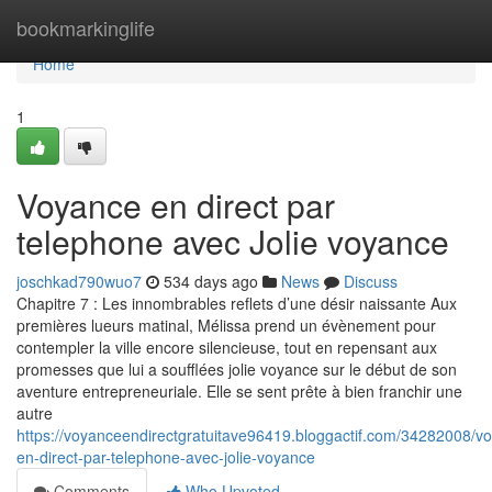
Home
bookmarkinglife
Home
1
Voyance en direct par
telephone avec Jolie voyance
joschkad790wuo7
534 days ago
News
Discuss
Chapitre 7 : Les innombrables reflets d’une désir naissante Aux
premières lueurs matinal, Mélissa prend un évènement pour
contempler la ville encore silencieuse, tout en repensant aux
promesses que lui a soufflées jolie voyance sur le début de son
aventure entrepreneuriale. Elle se sent prête à bien franchir une
autre
https://voyanceendirectgratuitave96419.bloggactif.com/34282008/v
en-direct-par-telephone-avec-jolie-voyance
Comments
Who Upvoted