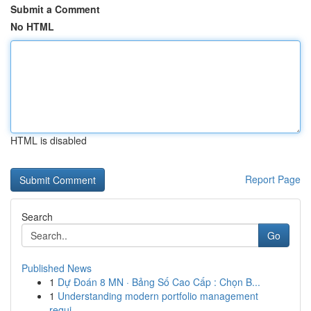
Submit a Comment
No HTML
HTML is disabled
Report Page
Search
Go
Published News
1
Dự Đoán 8 MN · Bảng Số Cao Cấp : Chọn B...
1
Understanding modern portfolio management
requi...