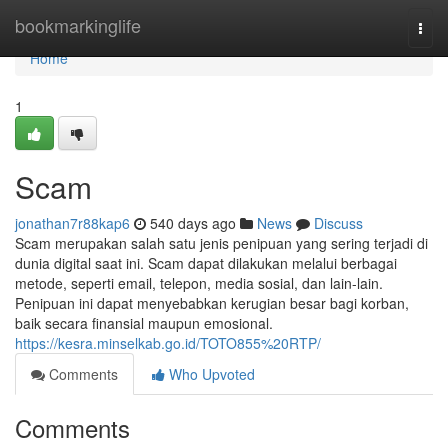
Home
bookmarkinglife
Togg
navi
Home
1
Scam
jonathan7r88kap6
540 days ago
News
Discuss
Scam merupakan salah satu jenis penipuan yang sering terjadi di
dunia digital saat ini. Scam dapat dilakukan melalui berbagai
metode, seperti email, telepon, media sosial, dan lain-lain.
Penipuan ini dapat menyebabkan kerugian besar bagi korban,
baik secara finansial maupun emosional.
https://kesra.minselkab.go.id/TOTO855%20RTP/
Comments
Who Upvoted
Comments