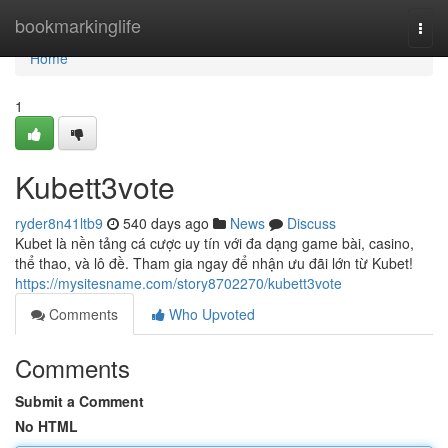
Home
bookmarkinglife
Togg
navi
Home
1
Kubett3vote
ryder8n41ltb9
540 days ago
News
Discuss
Kubet là nền tảng cá cược uy tín với đa dạng game bài, casino,
thể thao, và lô đề. Tham gia ngay để nhận ưu đãi lớn từ Kubet!
https://mysitesname.com/story8702270/kubett3vote
Comments
Who Upvoted
Comments
Submit a Comment
No HTML