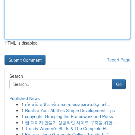
HTML is disabled
Report Page
Search
Go
Published News
1
เว็บสล็อต ฟีเจอร์แตกง่าย: ทดลองเล่นสนุก สร้...
1
Realize Your Abilities Simple Development Tips
1
copyright: Grasping the Framework and Perks
1
웹 페이지 만들기 성공적인 사이트 구축을 위한...
1
Trendy Women's Shirts & The Complete H...
1
Browse Linen Garments Online: Trends & D...