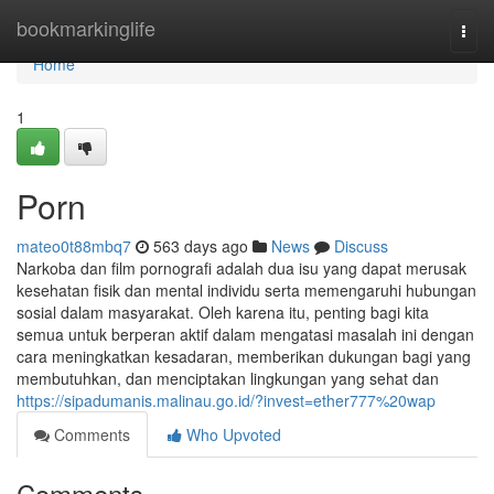
Home
bookmarkinglife
Togg
navi
Home
1
Porn
mateo0t88mbq7
563 days ago
News
Discuss
Narkoba dan film pornografi adalah dua isu yang dapat merusak
kesehatan fisik dan mental individu serta memengaruhi hubungan
sosial dalam masyarakat. Oleh karena itu, penting bagi kita
semua untuk berperan aktif dalam mengatasi masalah ini dengan
cara meningkatkan kesadaran, memberikan dukungan bagi yang
membutuhkan, dan menciptakan lingkungan yang sehat dan
https://sipadumanis.malinau.go.id/?invest=ether777%20wap
Comments
Who Upvoted
Comments