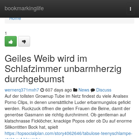
Home
bookmarkinglife
Togg
navi
Home
1
Geiles Weib wird im
Schlafzimmer unbarmherzig
durchgebumst
wernerq371mxh7
607 days ago
News
Discuss
Auf der tollsten Grownup Tube im Netz findest du viele Analsex
Porno Clips, in denen unersättliche Luder erbarmungslos gefickt
werden. Ruckzuck öffnen die geilen Frauen die Beine, damit der
generöse Gasmann sie richtig durchnimmt. Ob gentleman auf
klatschnasse Ficklöcher, knackige Popos oder ob Du auf enorme
Silikontitten Bock hat, spielt
https://topsocialplan.com/story4062646/tabulose-teenyschlampe-