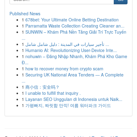
Published News
1
678bet: Your Ultimate Online Betting Destination
1
Parramatta Waste Collection Creating Cleaner an...
1
SUNWIN – Khám Phá Nền Tảng Giải Trí Trực Tuyến
...
1
تأجير سيارات في المدينة : دليل شامل شامل ...
1
Humanio AI: Revolutionizing User-Device Inte...
1
nohuwin – Đăng Nhập Nhanh, Khám Phá Kho Game
Đ...
1
how to recover money from crypto scam
1
Securing UK National Area Tenders — A Complete
...
1
商小信：安全吗？
1
I unable to fulfill that inquiry .
1
Layanan SEO Unggulan di Indonesia untuk Naik...
1
가평빠지, 짜릿함 만끽! 여름 워터파크 가이드