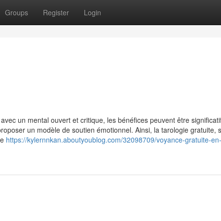
Groups
Register
Login
ec un mental ouvert et critique, les bénéfices peuvent être significatif
 proposer un modèle de soutien émotionnel. Ainsi, la tarologie gratuite, 
ne
https://kylernnkan.aboutyoublog.com/32098709/voyance-gratuite-en-