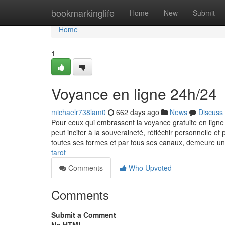
Home
bookmarkinglife
Home
New
Submit
Home
1
Voyance en ligne 24h/24
michaelr738lam0
662 days ago
News
Discuss
Pour ceux qui embrassent la voyance gratuite en ligne av
peut inciter à la souveraineté, réfléchir personnelle et
toutes ses formes et par tous ses canaux, demeure u
tarot
Comments
Who Upvoted
Comments
Submit a Comment