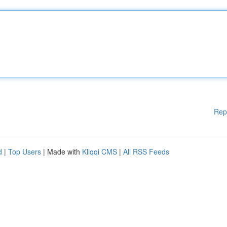
Rep
d
|
Top Users
| Made with
Kliqqi CMS
|
All RSS Feeds