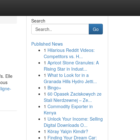
Search
Go
Published News
1
Hilarious Reddit Videos:
Competitors vs. H...
1
Apricot Stone Granules: A
Rising Star in Indust...
1
What to Look for in a
s. Elle
Granada Hills Hydro Jetti...
sous
1
Bingo+
ligne-
1
60 Opasek Zaciskowych ze
Stali Nierdzewnej – Ze...
1
Commodity Exporter in
Kenya
1
Unlock Your Income: Selling
Digital Downloads O...
1
Köray Yalçin Kimdir?
1
Finding Your Dream Car: