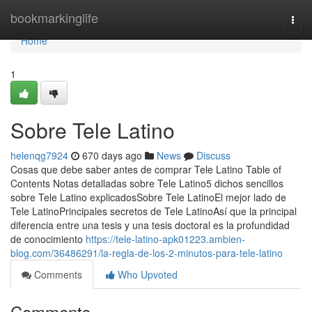
Home
bookmarkinglife
Togg
navi
Home
1
Sobre Tele Latino
helenqg7924
670 days ago
News
Discuss
Cosas que debe saber antes de comprar Tele Latino Table of
Contents Notas detalladas sobre Tele Latino5 dichos sencillos
sobre Tele Latino explicadosSobre Tele LatinoEl mejor lado de
Tele LatinoPrincipales secretos de Tele LatinoAsí que la principal
diferencia entre una tesis y una tesis doctoral es la profundidad
de conocimiento
https://tele-latino-apk01223.ambien-
blog.com/36486291/la-regla-de-los-2-minutos-para-tele-latino
Comments
Who Upvoted
Comments