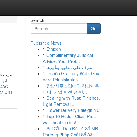
Search
Go
Published News
1
Ethicon
1
Complimentary Juridical
Advice: Your Prot...
1
تعرف على معانيها وتأثيرها
1
Diseño Gráfico y Web: Guía
سایت ش.
para Principiantes
این 
1
강남사무실임대와 강남사옥
%8C-
임대, 기업 이전 전 반...
D8%B1
1
Dealing with Rust: Finishes,
Light Removal ...
1
Flower Delivery Raleigh NC
1
Top 10 Reddit Clips: Pros
vs. Cheat Codes!
1
Soi Cầu Dàn Đề 10 Số MB:
Phương Pháp Chốt Số 33...