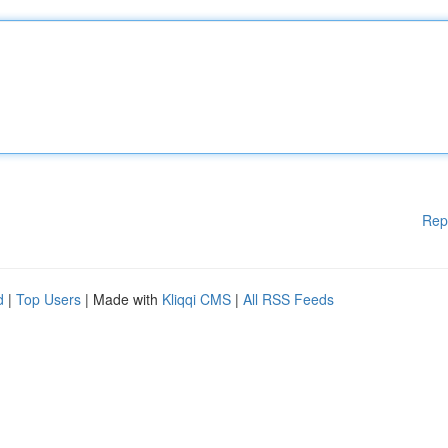
Rep
d
|
Top Users
| Made with
Kliqqi CMS
|
All RSS Feeds