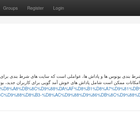
Groups
Register
Login
رط بندی بونوس‌ ها و پاداش‌ ها، عواملی است که سایت‌ های شرط بندی برای
امکانات ممکن است شامل پاداش‌ های خوش‌ آمد گویی برای کاربران جدید، بو
.com/p/1/%D8%A8%DB%8C%D9%88%DA%AF%D8%B1%D8%A7%D9%81%DB
C%D9%88%D8%B3-%D8%AC%D9%88%D9%86%DB%8C%D9%88%