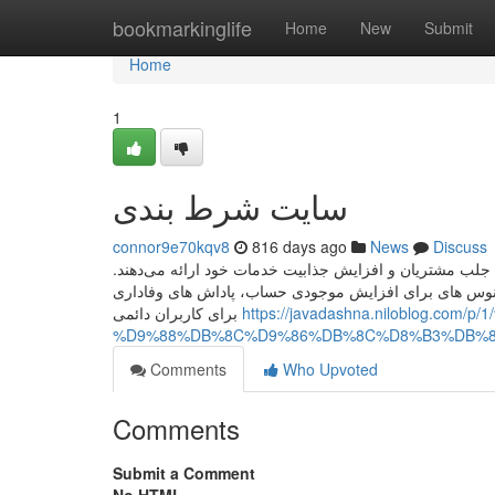
Home
bookmarkinglife
Home
New
Submit
Home
1
سایت شرط بندی
connor9e70kqv8
816 days ago
News
Discuss
 جلب مشتریان و افزایش جذابیت خدمات خود ارائه می‌دهند
نوس‌ های برای افزایش موجودی حساب، پاداش‌ های وفاداری
برای کاربران دائمی
https://javadashna.niloblog
%D9%88%DB%8C%D9%86%DB%8C%D8%B3%DB%8
Comments
Who Upvoted
Comments
Submit a Comment