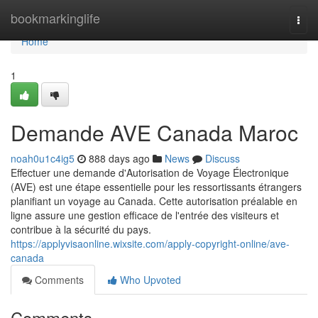
Home
bookmarkinglife
Togg
navi
Home
1
Demande AVE Canada Maroc
noah0u1c4ig5
888 days ago
News
Discuss
Effectuer une demande d'Autorisation de Voyage Électronique
(AVE) est une étape essentielle pour les ressortissants étrangers
planifiant un voyage au Canada. Cette autorisation préalable en
ligne assure une gestion efficace de l'entrée des visiteurs et
contribue à la sécurité du pays.
https://applyvisaonline.wixsite.com/apply-copyright-online/ave-
canada
Comments
Who Upvoted
Comments